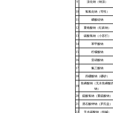
9
溴化钠（钠溴）
10
氢氧化钠（苛性）
11
磷酸硅钠
12
重铬酸钠（红矾钠）
13
碳酸氢钠（小苏打）
14
苯甲酸钠
15
柠檬酸钠
16
亚硝酸钠
17
氟三酸钠
18
四硼酸钠（硼砂）
焦磷酸钠（无水焦磷酸
19
钠）
20
硫酸氢钠（重硫酸钠）
21
洒石酸钾钠（罗氏盐）
22
无水碳酸钠（纯碱）