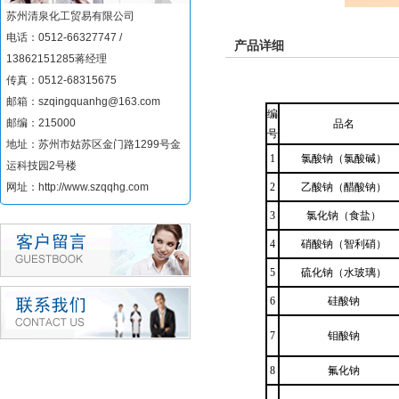
苏州清泉化工贸易有限公司
电话：0512-66327747 /
产品详细
13862151285蒋经理
传真：0512-68315675
邮箱：szqingquanhg@163.com
编
邮编：215000
品名
号
地址：苏州市姑苏区金门路1299号金
1
氯酸钠（氯酸碱）
运科技园2号楼
网址：http://www.szqqhg.com
2
乙酸钠（醋酸钠）
3
氯化钠（食盐）
4
硝酸钠（智利硝）
5
硫化钠（水玻璃）
6
硅酸钠
7
钼酸钠
8
氟化钠